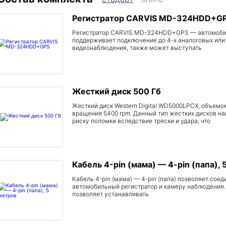
Регистратор CARVIS MD-324HDD+G
Регистратор CARVIS MD-324HDD+GPS — автомоби
поддерживает подключение до 4-х аналоговых или
видеонаблюдения, также может выступать
Жесткий диск 500 Гб
Жесткий диск Western Digital WD5000LPCX, объемо
вращения 5400 rpm. Данный тип жестких дисков 
риску поломки вследствие тряски и удара, что
Кабель 4-pin (мама) — 4-pin (папа), 
Кабель 4-pin (мама) — 4-pin (папа) позволяет сое
автомобильный регистратор и камеру наблюдения.
позволяет устанавливать
Оставляя данные в этой форме, вы даете согласие на
обработку персональных данных