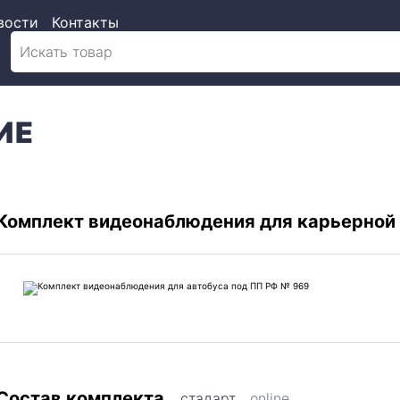
вости
Контакты
ИЕ
Комплект видеонаблюдения для карьерной
Состав комплекта
стадарт
online