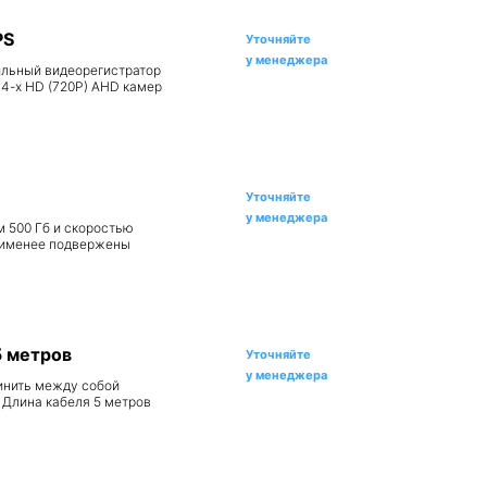
PS
Уточняйте
у менеджера
льный видеорегистратор
 4-х HD (720P) AHD камер
Уточняйте
у менеджера
м 500 Гб и скоростью
наименее подвержены
5 метров
Уточняйте
у менеджера
динить между собой
 Длина кабеля 5 метров