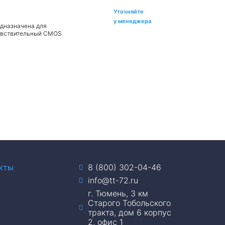
Уточняйте
у менеджера
дназначена для
чувствительный CMOS
кты
8 (800) 302-04-46
info@tt-72.ru
г. Тюмень, 3 км
Старого Тобольского
тракта, дом 6 корпус
2, офис 1